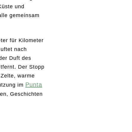
 Küste und
alle gemeinsam
er für Kilometer
duftet nach
der Duft des
tfernt. Der Stopp
-Zelte, warme
Punta
ützung im
gen, Geschichten