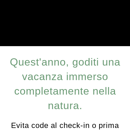
Quest'anno, goditi una
vacanza immerso
completamente nella
natura.
Evita code al check-in o prima