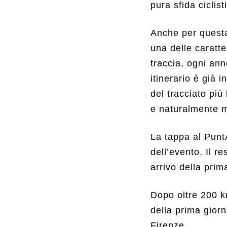
pura sfida ciclist
Anche per questa
una delle caratt
traccia, ogni an
itinerario è già
del tracciato più
e naturalmente 
La tappa al Punt
dell’evento. Il re
arrivo della prim
Dopo oltre 200 km
della prima gior
Firenze.