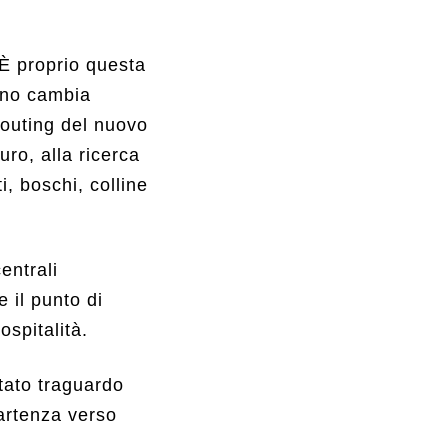
 È proprio questa
anno cambia
couting del nuovo
ro, alla ricerca
i, boschi, colline
entrali
e il punto di
ospitalità.
itato traguardo
partenza verso