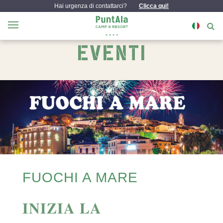
Hai urgenza di contattarci?
Clicca qui!
EVENTI
FUOCHI A MARE
𝐈𝐍𝐈𝐙𝐈𝐀 𝐋𝐀