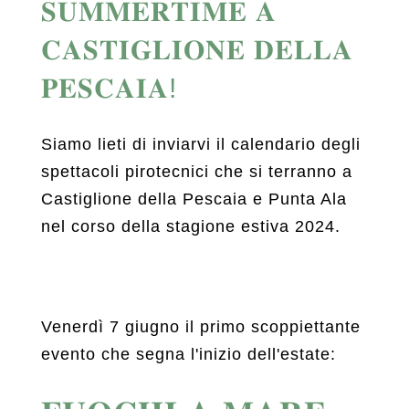
𝐒𝐔𝐌𝐌𝐄𝐑𝐓𝐈𝐌𝐄 𝐀
𝐂𝐀𝐒𝐓𝐈𝐆𝐋𝐈𝐎𝐍𝐄 𝐃𝐄𝐋𝐋𝐀
𝐏𝐄𝐒𝐂𝐀𝐈𝐀!
Siamo lieti di inviarvi il calendario degli
spettacoli pirotecnici che si terranno a
Castiglione della Pescaia e Punta Ala
nel corso della stagione estiva 2024.
Venerdì 7 giugno il primo scoppiettante
evento che segna l'inizio dell'estate: