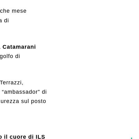
alche mese
a di
a Catamarani
 golfo di
Terrazzi,
“ambassador” di
curezza sul posto
 il cuore di ILS