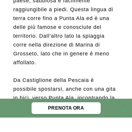
paese, sabbiosa e facilmente
raggiungibile a piedi. Questa lingua di
terra corre fino a Punta Ala ed è una
delle più famose e conosciute del
territorio. Dall’altro lato la spiaggia
corre nella direzione di Marina di
Grosseto, lato che in genere è meno
affollato.
Da Castiglione della Pescaia è
possibile spostarsi, anche con una gita
in bici, verso Punta Ala, incontrando la
spiaggia delle Rocchette, ideale per lo
PRENOTA ORA
snorkeling, e Cala Violina.